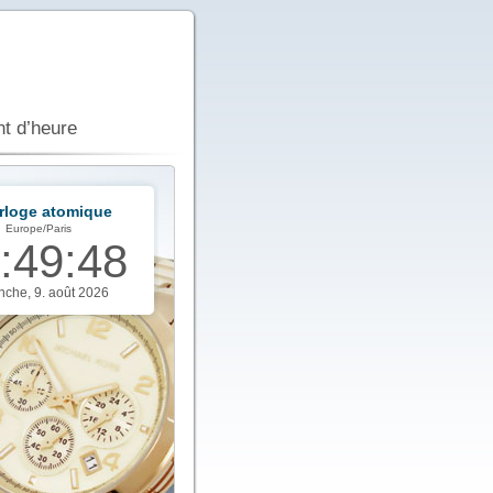
t d’heure
rloge atomique
Europe/Paris
:
49
:
48
nche, 9. août 2026