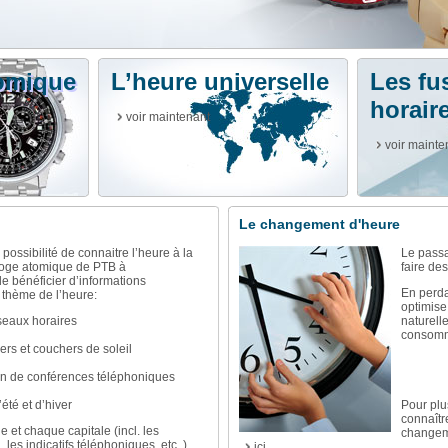
tomique
L’heure universelle
Les fu
horair
voir maintenant
voir mainte
Le changement d'heure
possibilité de connaitre l’heure à la
Le passa
loge atomique de PTB à
faire de
e bénéficier d’informations
En perda
thème de l’heure:
optimise 
seaux horaires
naturell
consomm
ers et couchers de soleil
ion de conférences téléphoniques
été et d’hiver
Pour plu
connaîtr
 et chaque capitale (incl. les
changeme
les indicatifs téléphoniques, etc. ).
ici...