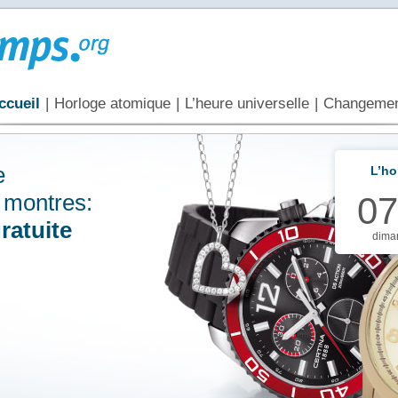
ccueil
|
Horloge atomique
|
L’heure universelle
|
Changemen
e
L’ho
 montres:
07
ratuite
dima